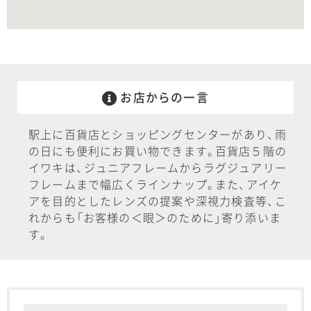
お店からの一言
駅上に百貨店とショッピングセンターがあり
、
雨
の日にも便利にお買い物できます
。
百貨店５階の
イワキは
、
ジュニアフレームからラグジュアリー
フレームまで幅広くラインナップ
。
また
、
アイケ
アを目的としたレンズの提案や深視力検査等
、
こ
れからも
「
お客様の＜眼＞のために
」
寄り添いま
す。