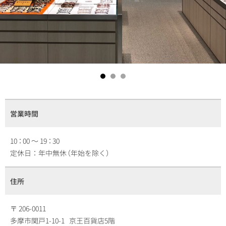
営業時間
10
：
00 ～ 19
：
30
定休日：
年中無休
（
年始を除く
）
住所
〒 206-0011
多摩市関戸1-10-1 京王百貨店5階