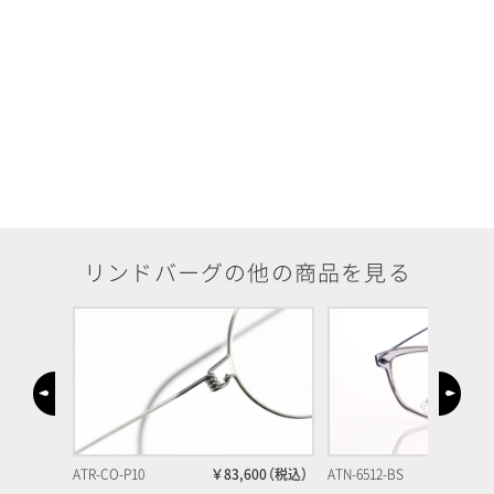
リンドバーグの他の商品を見る
00
（
税込）
ATR-CO-P10
￥83,600
（
税込）
ATN-6512-BS
￥83