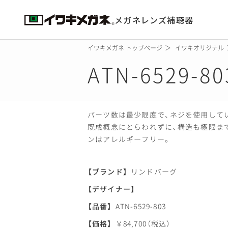
メガネ
レンズ
補聴器
イワキメガネ トップページ
イワキオリジナル
ATN-6529-80
パーツ数は最少限度で
、
ネジを使用して
既成概念にとらわれずに
、
構造も極限ま
ンはアレルギーフリー
。
【
ブランド】
リンドバーグ
【
デザイナー】
【
品番】
ATN-6529-803
【
価格】
￥84,700
（
税込）