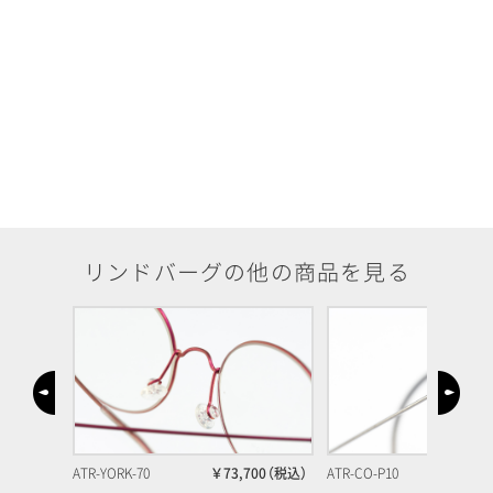
リンドバーグの他の商品を見る
00
（
税込）
ATR-YORK-70
￥73,700
（
税込）
ATR-CO-P10
￥83